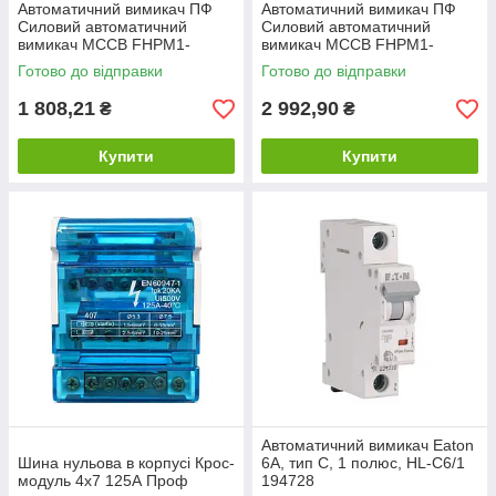
Автоматичний вимикач ПФ
Автоматичний вимикач ПФ
Силовий автоматичний
Силовий автоматичний
вимикач MCCB FHPM1-
вимикач MCCB FHPM1-
100L/3 100A
225L/3 125A
Готово до відправки
Готово до відправки
1 808,21
2 992,90
₴
₴
Купити
Купити
Автоматичний вимикач Eaton
Шина нульова в корпусі Крос-
6А, тип C, 1 полюс, HL-C6/1
модуль 4х7 125А Проф
194728