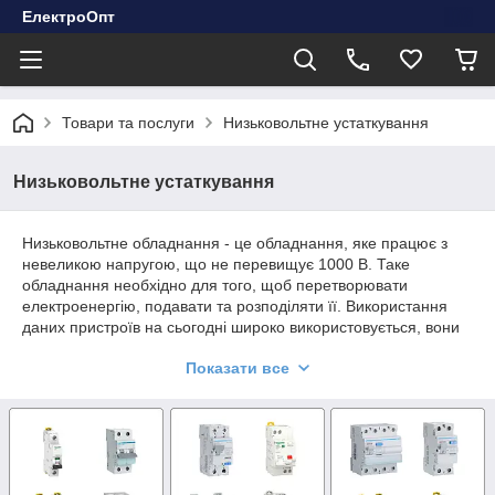
ЕлектроОпт
Товари та послуги
Низьковольтне устаткування
Низьковольтне устаткування
Низьковольтне обладнання - це обладнання, яке працює з
невеликою напругою, що не перевищує 1000 В. Таке
обладнання необхідно для того, щоб перетворювати
електроенергію, подавати та розподіляти її. Використання
даних пристроїв на сьогодні широко використовується, вони
необхідні як для побутових, так і для промислових цілей.
Показати все
Саме обладнання низьковольтне є основою для будь-якої
електричної мережі, тому його застосування необхідно.