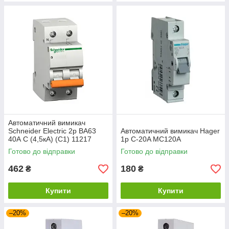
Автоматичний вимикач
Schneider Electric 2p ВА63
Автоматичний вимикач Hager
40А С (4,5кА) (C1) 11217
1p C-20A MC120A
Готово до відправки
Готово до відправки
462
180
₴
₴
Купити
Купити
–20%
–20%