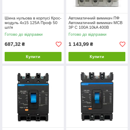
Шина нульова в корпусі Крос-
Автоматичний вимикач ПФ
модуль 4х15 125А Проф 50
Автоматичний вимикач MCB
шт/я
3P C 100A 10kA 400B
Готово до відправки
Готово до відправки
687,32
1 143,99
₴
₴
Купити
Купити