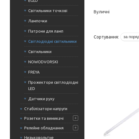
EGLO
Світильники точкові
Вуличні
Лампочки
Патрони для ламп
Світлодіодні світильники
Світильники
NOWODVORSKI
FREYA
Прожектори світлодіодні
LED
Датчики руху
Стабілізатори напруги
Розетки та вимикачі
Релейне обладнання
Низьковольтне