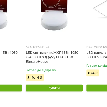
EH-GKH-03
VL-PA40
 15Вт 1050
LED світильник ЖКГ 15Вт 1050
LED панель
2
Лм 6500К з д.руху EH-GKH-03
5000K VL-P
ElectroHouse
Готово до ві
Готово до відправки
874 ₴
349,14 ₴
Купити