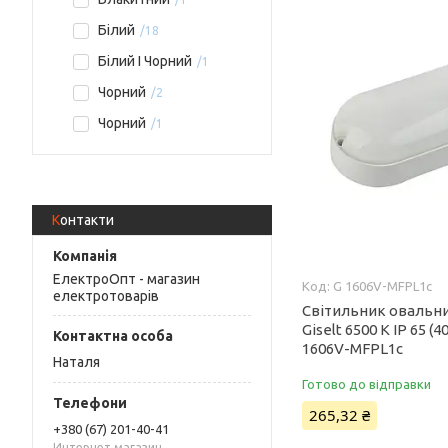
Білий
18
Білий І Чорний
1
Чорний
2
Чорний
1
Контакти
ЕлектроОпт - магазин
G 1606V-MFPL1c
електротоварів
Світильник овальни
Giselt 6500 K IP 65 (
1606V-MFPL1c
Наталя
Готово до відправки
265,32 ₴
+380 (67) 201-40-41
Интернет магазин