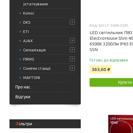
устаткування
Копос
DKS
EH-LT-3440-SSN
ETI
LED світильник ПВ3
ElectroHouse Slim 4
AJAX
6500К 3200Лм ІР65 E
SSN
Сигналізація
FIRMS
Готово до відправки
Сонячні станції
363,60 ₴
MAYTONI
Купити
Про нас
Відгуки
Фільтри