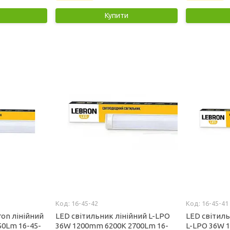
Купити
16-45-42
16-45-41
ron лінійний
LED світильник лінійний L-LPO
LED світиль
50Lm 16-45-
36W 1200mm 6200K 2700Lm 16-
L-LPO 36W 