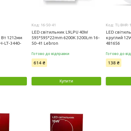
16-50-41
TL-BHR-
LED світильник L9LPU 40W
LED світил
0 Вт 1212мм
595*595*22mm 6200K 3200Lm 16-
круглий 12
H-LT-3440-
50-41 Lebron
481656
Готово до відправки
Готово до ві
614 ₴
138 ₴
Купити