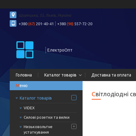
Щирецька, 55, Львів, Україна
+380
(67)
201-40-41
+380
(98)
557-72-20
ЕлектроОпт
Головна
Каталог товарів
Доставка та оплата
Світлодіодні 
Каталог товарів
VIDEX
Силові розетки та вилки
Низьковольтне
устаткування