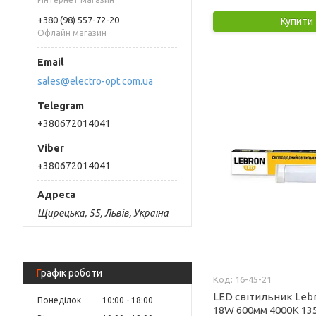
+380 (98) 557-72-20
Купити
Офлайн магазин
sales@electro-opt.com.ua
+380672014041
+380672014041
Щирецька, 55, Львів, Україна
Графік роботи
16-45-21
LED світильник Leb
Понеділок
10:00
18:00
18W 600мм 4000K 13