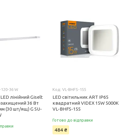
-120-36 W
VL-BHFS-155
LED лінійний Giselt
LED світильник ART IP65
озахищений 36 Вт
квадратний VIDEX 15W 5000K
мм (30 шт/ящ) G SU-
VL-BHFS-155
W
Готово до відправки
дправки
484 ₴