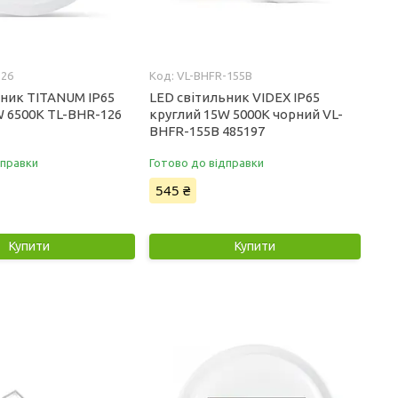
126
VL-BHFR-155B
ьник TITANUM IP65
LED світильник VIDEX IP65
W 6500K TL-BHR-126
круглий 15W 5000K чорний VL-
BHFR-155B 485197
дправки
Готово до відправки
545 ₴
Купити
Купити