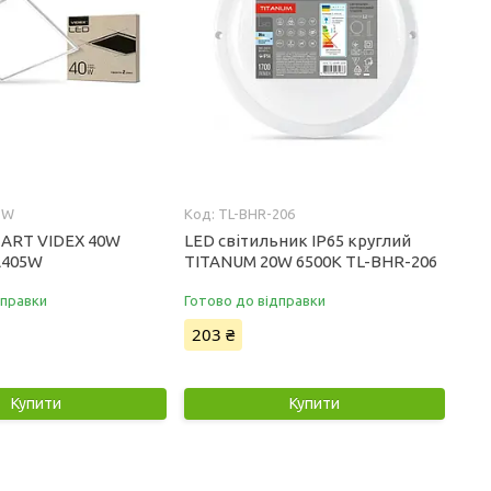
5W
TL-BHR-206
 ART VIDEX 40W
LED світильник IP65 круглий
A405W
TITANUM 20W 6500K TL-BHR-206
дправки
Готово до відправки
203 ₴
Купити
Купити