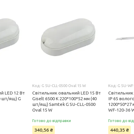
G SU-CLL-0500 Oval 15 W
G SU-WF
й LED 12 Вт
Світильник овальний LED 15 Вт
Світильник 
40 шт/ящ) G
Giselt 6500 K 220*100*52 мм (40
IP 65 волог
шт/ящ) Samtek G SU-CLL-0500
1200*50*27 
Oval 15 W
WF-120-36 
Готово до відправки
Готово до ві
340,56 ₴
440,35 ₴