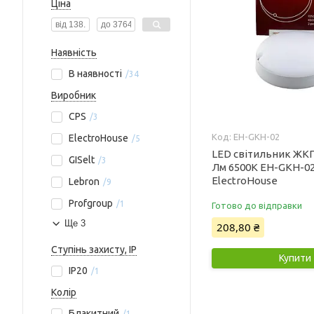
Ціна
Наявність
В наявності
34
Виробник
CPS
3
EH-GKH-02
ElectroHouse
5
LED світильник ЖКГ
GISelt
3
Лм 6500К EH-GKH-0
ElectroHouse
Lebron
9
Profgroup
1
Готово до відправки
Ще 3
208,80 ₴
Ступінь захисту, IP
Купити
IP20
1
Колір
Блакитний
1