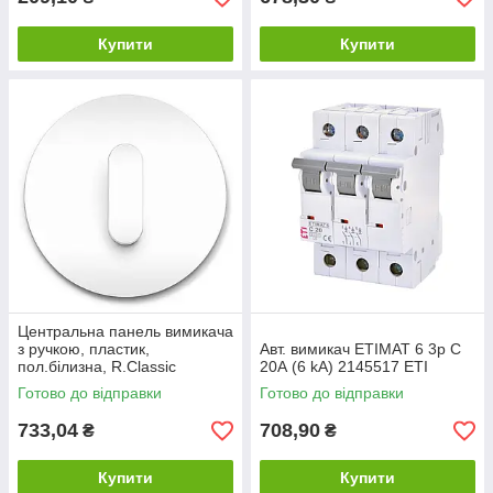
Купити
Купити
Центральна панель вимикача
з ручкою, пластик,
Авт. вимикач ETIMAT 6 3p C
пол.білизна, R.Classic
20А (6 kA) 2145517 ETI
1001208900
Готово до відправки
Готово до відправки
733,04
708,90
₴
₴
Купити
Купити