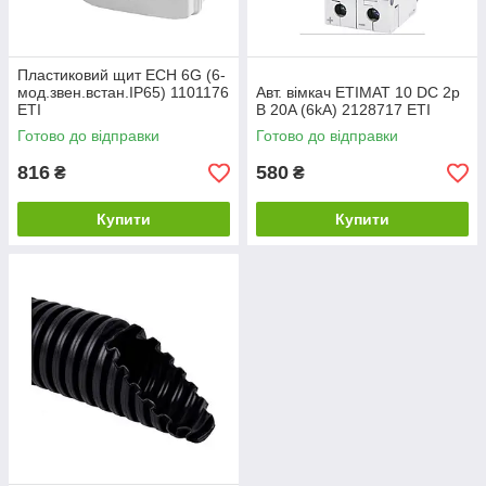
Пластиковий щит ECH 6G (6-
мод.звен.встан.IP65) 1101176
Авт. вімкач ETIMAT 10 DC 2p
ETI
B 20A (6kA) 2128717 ETI
Готово до відправки
Готово до відправки
816
580
₴
₴
Купити
Купити