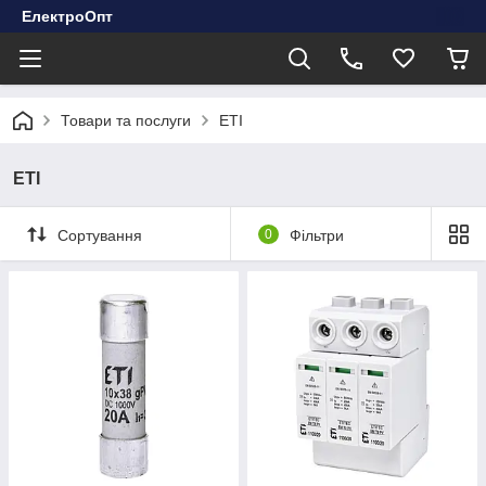
ЕлектроОпт
Товари та послуги
ETI
ETI
Сортування
0
Фільтри