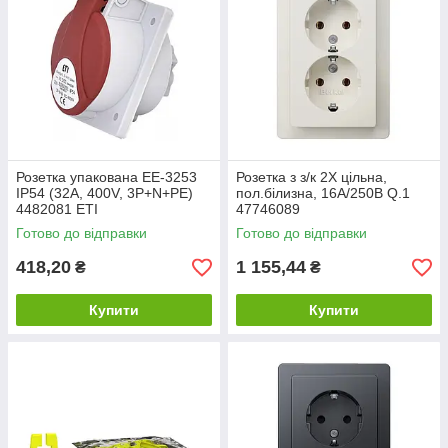
Розетка упакована EE-3253
Розетка з з/к 2X цільна,
IP54 (32A, 400V, 3P+N+PE)
пол.білизна, 16А/250В Q.1
4482081 ETI
47746089
Готово до відправки
Готово до відправки
418,20
1 155,44
₴
₴
Купити
Купити