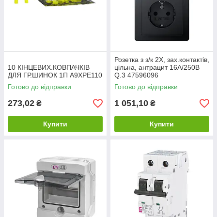
Розетка з з/к 2X, зах.контактів,
10 КІНЦЕВИХ.КОВПАЧКІВ
цільна, антрацит 16А/250В
ДЛЯ ГР.ШИНОК 1П A9XPE110
Q.3 47596096
Готово до відправки
Готово до відправки
273,02
1 051,10
₴
₴
Купити
Купити