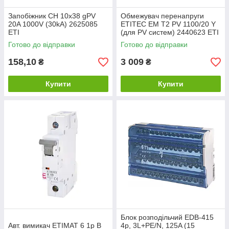
Запобіжник CH 10x38 gPV
Обмежувач перенапруги
20A 1000V (30kA) 2625085
ETITEC EM T2 PV 1100/20 Y
ETI
(для PV систем) 2440623 ETI
Готово до відправки
Готово до відправки
158,10
3 009
₴
₴
Купити
Купити
Блок розподільчий EDB-415
Авт. вимикач ETIMAT 6 1p B
4p, 3L+PE/N, 125A (15