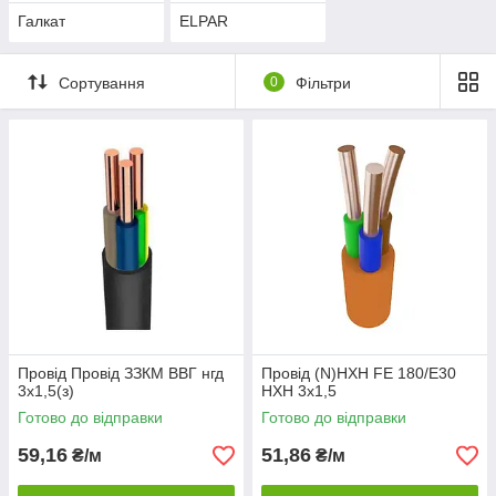
Галкат
ELPAR
Сортування
0
Фільтри
Провід Провід ЗЗКМ ВВГ нгд
Провід (N)HXH FE 180/E30
3х1,5(з)
HXH 3x1,5
Готово до відправки
Готово до відправки
59,16
51,86
₴/м
₴/м