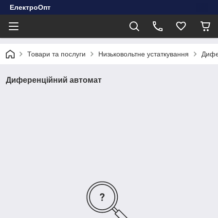
ЕлектроОпт
Товари та послуги
Низьковольтне устаткування
Дифе
Диференційний автомат