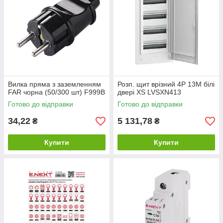
Вилка пряма з заземленням
Розп. щит врізний 4Р 13М білі
FAR чорна (50/300 шт) F999B
двері XS LVSXN413
Готово до відправки
Готово до відправки
34,22
5 131,78
₴
₴
Купити
Купити