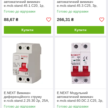
автоматичний вимикач
автоматичний вимикач
e.mcb.stand.45.1.C20, 1р,
e.mcb.stand.45.3.C25, 3р,
20А, C, 4,5 кА s002009
25А, C, 4,5 кА s002033
Готово до відправки
Готово до відправки
88,67
266,31
₴
₴
Купити
Купити
E.NEXT Вимикач
E.NEXT Модульний
диференційного струму
автоматичний вимикач
e.rccb.stand.2.25.30 2р, 25А,
e.mcb.stand.60.DC.2.C25, 2р,
30mA s034001
25А, C, 6кА, DC s081021
Готово до відправки
Готово до відправки