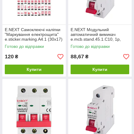
E.NEXT Самоклеючі наліпки
E.NEXT Модульний
"Маркування електрощита"
автоматичний вимикач
e.sticker.marking.A4.1 (30x17)
e.mcb.stand.45.1.C10, 1р,
70шт/аркуш s053098
10А, C, 4,5 кА s002007
Готово до відправки
Готово до відправки
120
88,67
₴
₴
Купити
Купити