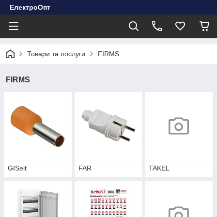
ЕлектроОпт
Товари та послуги
FIRMS
FIRMS
GISelt
FAR
TAKEL