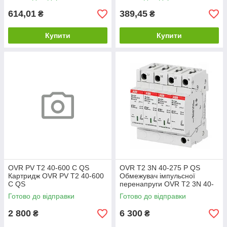
614,01
389,45
₴
₴
Купити
Купити
OVR PV T2 40-600 C QS
OVR T2 3N 40-275 P QS
Картридж OVR PV T2 40-600
Обмежувач імпульсної
C QS
перенапруги OVR T2 3N 40-
275 P QS
Готово до відправки
Готово до відправки
2 800
6 300
₴
₴