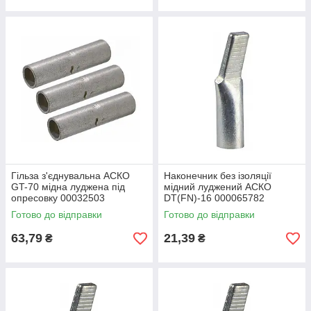
Гільза з'єднувальна АСКО
Наконечник без ізоляції
GT-70 мідна луджена під
мідний луджений АСКО
опресовку 00032503
DT(FN)-16 000065782
Готово до відправки
Готово до відправки
63,79
21,39
₴
₴