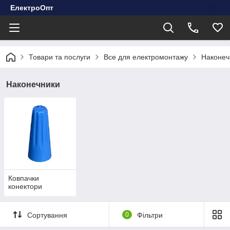
ЕлектроОпт
Товари та послуги
Все для електромонтажу
Наконеч
Наконечники
Ковпачки
конектори
Сортування
0
Фільтри