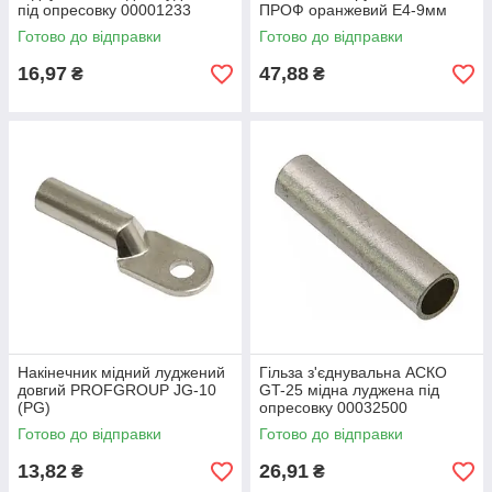
під опресовку 00001233
ПРОФ оранжевий Е4-9мм
Готово до відправки
Готово до відправки
16,97
47,88
₴
₴
Накінечник мідний луджений
Гільза з'єднувальна АСКО
довгий PROFGROUP JG-10
GT-25 мідна луджена під
(PG)
опресовку 00032500
Готово до відправки
Готово до відправки
13,82
26,91
₴
₴