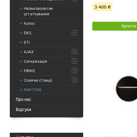
3 400 ₴
Низьковольтне
устаткування
Копос
Купити
DKS
ETI
AJAX
Сигналізація
FIRMS
Сонячні станції
MAYTONI
Про нас
Відгуки