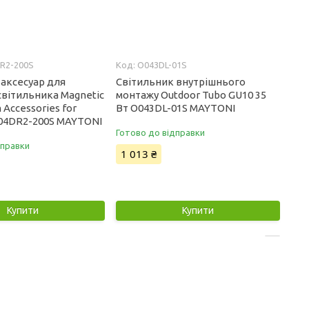
R2-200S
O043DL-01S
 аксесуар для
Світильник внутрішнього
світильника Magnetic
монтажу Outdoor Tubo GU10 35
 Accessories for
Вт O043DL-01S MAYTONI
004DR2-200S MAYTONI
Готово до відправки
дправки
1 013 ₴
Купити
Купити