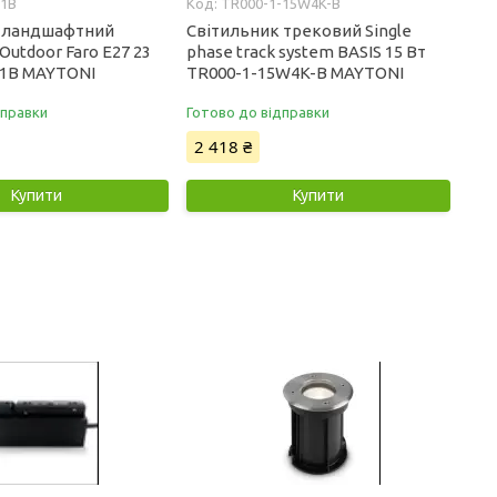
01B
TR000-1-15W4K-B
к ландшафтний
Світильник трековий Single
Outdoor Faro E27 23
phase track system BASIS 15 Вт
01B MAYTONI
TR000-1-15W4K-B MAYTONI
дправки
Готово до відправки
2 418 ₴
Купити
Купити