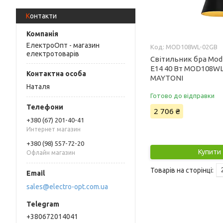
Контакти
ЕлектроОпт - магазин
MOD108WL-02GB
електротоварів
Світильник бра Mod
E14 40 Вт MOD108W
MAYTONI
Наталя
Готово до відправки
2 706 ₴
+380 (67) 201-40-41
Интернет магазин
+380 (98) 557-72-20
Купити
Офлайн магазин
sales@electro-opt.com.ua
+380672014041