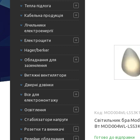
Тепла підлога
Кабельна продукція
Лічильники
електроенергії
Електрощити
Hager/berker
Обладнання для
заземлення
Витяжні вентилятори
Дверні дзвінки
Все для
електромонтажу
Освітлення
MOD004WL-L5S3K
Стабілізатори напруги
Світильник бра Mod
Вт MOD004WL-L5S3
Розетки та вимикачі
Готово до відправки
Релейне обладнання