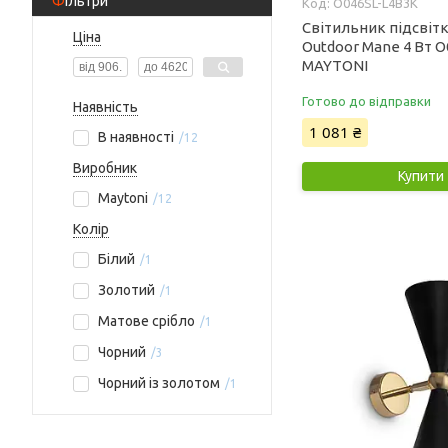
Фільтри
O046SL-L4B3K
Світильник підсвітк
Ціна
Outdoor Mane 4 Вт 
MAYTONI
Готово до відправки
Наявність
1 081 ₴
В наявності
12
Виробник
Купити
Maytoni
12
Колір
Білий
1
Золотий
1
Матове срібло
1
Чорний
3
Чорний із золотом
1