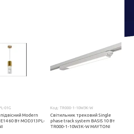
L-01G
TR000-1-10W3K-W
 підвісний Modern
Світильник трековий Single
 E14 60 Вт MOD313PL-
phase track system BASIS 10 Вт
NI
TR000-1-10W3K-W MAYTONI