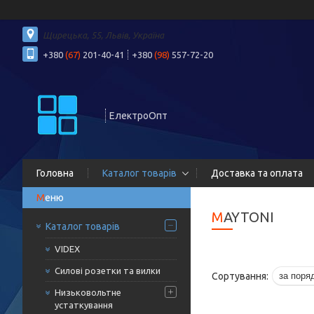
Щирецька, 55, Львів, Україна
+380
(67)
201-40-41
+380
(98)
557-72-20
ЕлектроОпт
Головна
Каталог товарів
Доставка та оплата
MAYTONI
Каталог товарів
VIDEX
Силові розетки та вилки
Низьковольтне
устаткування