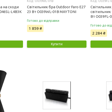
O039WL-01B
O039FL-
а на сходи
Світильник бра Outdoor Faro E27
Світильни
O046SL-L4B3K
23 Вт O039WL-01B MAYTONI
світильник 
Вт O039FL-
Готово до відправки
Готово до ві
1 859 ₴
2 284 ₴
Купити