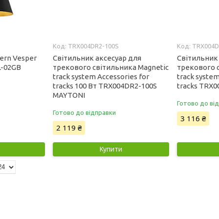
TRX004DR2-100S
TRX004D
ern Vesper
Світильник аксесуар для
Світильник
L-02GB
трекового світильника Magnetic
трекового 
track system Accessories for
track system
tracks 100 Вт TRX004DR2-100S
tracks TRX
MAYTONI
Готово до ві
Готово до відправки
3 116 ₴
2 119 ₴
Купити