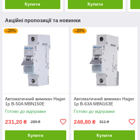
Купити
Купити
Акційні пропозиції та новинки
–20%
–20%
Автоматичний вимикач Hager
Автоматичний вимикач Hager
1p B-50A MBN150E
1p B-63A MBN163E
Готово до відправки
Готово до відправки
231,20
248,80
₴
₴
289 ₴
311 ₴
Купити
Купити