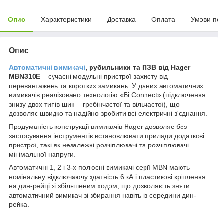
Опис
Характеристики
Доставка
Оплата
Умови п
Опис
Автоматичні вимикачі
, рубильники та ПЗВ від Hager
MBN310E
– сучасні модульні пристрої захисту від
перевантажень та коротких замикань. У даних автоматичних
вимикачів реалізовано технологію «Bi Connect» (підключення
знизу двох типів шин – гребінчастої та вільчастої), що
дозволяє швидко та надійно зробити всі електричні з'єднання.
Продуманість конструкції вимикачів Hager дозволяє без
застосування інструментів встановлювати прилади додаткові
пристрої, такі як незалежні розчіплювачі та розчіплювачі
мінімальної напруги.
Автоматичні 1, 2 і 3-х полюсні вимикачі серії MBN мають
номінальну відключаючу здатність 6 кА і пластикові кріплення
на дин-рейці зі збільшеним ходом, що дозволяють зняти
автоматичний вимикач зі збирання навіть із середини дин-
рейка.