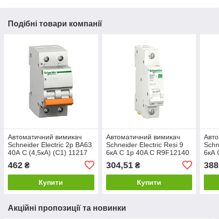
Подібні товари компанії
Автоматичний вимикач
Автоматичний вимикач
Авто
Schneider Electric 2p ВА63
Schneider Electric Resi 9
Schn
40А С (4,5кА) (C1) 11217
6кА С 1p 40A C R9F12140
6кА 
462
304,51
388
₴
₴
Купити
Купити
Акційні пропозиції та новинки