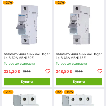
–20%
–20%
Автоматичний вимикач Hager
Автоматичний вимикач Hager
1p B-50A MBN150E
1p B-63A MBN163E
Готово до відправки
Готово до відправки
231,20
248,80
₴
₴
289 ₴
311 ₴
Купити
Купити
–20%
Топ
–10%