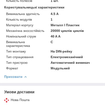
Кількість полюсів
1 шт.
Користувальницькі характеристики
Вимикальна здатність
4.5 А
Кількість модулів
1
Матеріал корпусу
Металл І Пластик
Механічна зносостійкість
20000 циклів циклів
Номінальний струм
40 A А
Вимикальна
C
характеристика
Тип монтажу
На DIN-рейку
Тип спрацювання
Електромеханічний
Тип пристрою
Автоматичний вимикач
Формат
Модульний
Приховати
Умови доставки
Нова Пошта