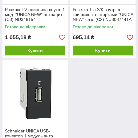
Розетка TV одиночна внутр. 1
Розетка 1-а З/К внутр. з
мод. "UNICA NEW" антрацит
кришкою та шторками "UNICA
(C3) NU346154
NEW" сл.к. (C2) NU303744TA
Готово до відправки
Готово до відправки
1 055,18
695,14
₴
₴
Купити
Купити
Schneider UNICA USB-
конектор 1 модуль антр