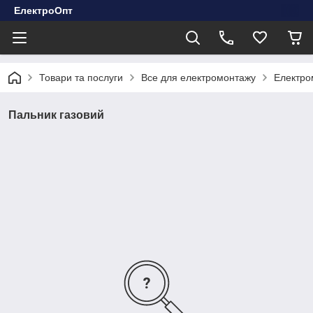
ЕлектроОпт
Товари та послуги
Все для електромонтажу
Електро
Пальник газовий