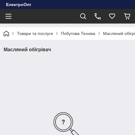
ЕлектроОпт
Товари та послуги
Побутова Техніка
Масляний обігр
Масляний обігрівач