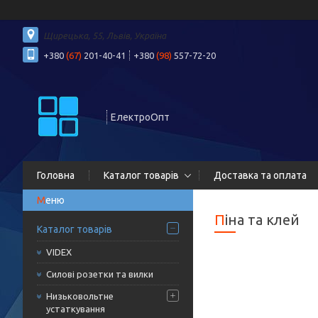
Щирецька, 55, Львів, Україна
+380
(67)
201-40-41
+380
(98)
557-72-20
ЕлектроОпт
Головна
Каталог товарів
Доставка та оплата
Піна та клей
Каталог товарів
VIDEX
Силові розетки та вилки
Низьковольтне
устаткування