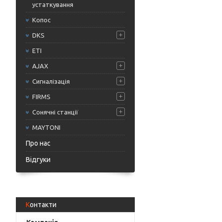
устаткування
Копос
DKS
ETI
AJAX
Сигналізація
FIRMS
Сонячні станції
MAYTONI
Про нас
Відгуки
Контакти