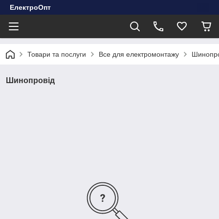
ЕлектроОпт
Товари та послуги
Все для електромонтажу
Шинопро
Шинопровід