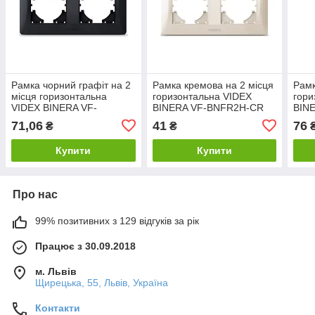
Рамка чорний графіт на 2
Рамка кремова на 2 місця
Рамк
місця горизонтальна
горизонтальна VIDEX
гори
VIDEX BINERA VF-
BINERA VF-BNFR2H-CR
BIN
BNFR2H-BG
71,06
41
76
₴
₴
Купити
Купити
Про нас
99% позитивних з 129 відгуків за рік
Працює з 30.09.2018
м. Львів
Щирецька, 55, Львів, Україна
Контакти