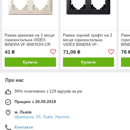
Рамка кремова на 2 місця
Рамка чорний графіт на 2
Рамк
горизонтальна VIDEX
місця горизонтальна
гори
BINERA VF-BNFR2H-CR
VIDEX BINERA VF-
BIN
BNFR2H-BG
41
71,06
76
₴
₴
Купити
Купити
Про нас
99% позитивних з 129 відгуків за рік
Працює з 30.09.2018
м. Львів
Щирецька, 55, Львів, Україна
Контакти