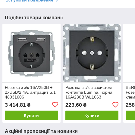
Всі умови повернення
Подібні товари компанії
Розетка з з/к 16А/250В +
Розетка з з/к з захистом
BERK
2хUSB/2.4A, антрацит S.1
контактів Lumina, чорна,
Розе
48031606
16А/230В WL1063
клем
414
3 414,81
223,60
258
₴
₴
Купити
Купити
Акційні пропозиції та новинки