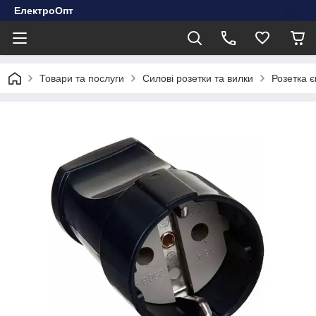
ЕлектроОпт
Товари та послуги
Силові розетки та вилки
Розетка 