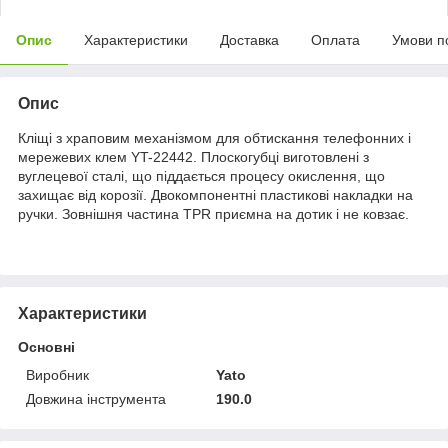
Опис
Характеристики
Доставка
Оплата
Умови п
Опис
Кліщі з храповим механізмом для обтискання телефонних і
мережевих клем YT-22442. Плоскогубці виготовлені з
вуглецевої сталі, що піддається процесу окислення, що
захищає від корозії. Двокомпонентні пластикові накладки на
ручки. Зовнішня частина TPR приємна на дотик і не ковзає.
Характеристики
Основні
Виробник
Yato
Довжина інструмента
190.0