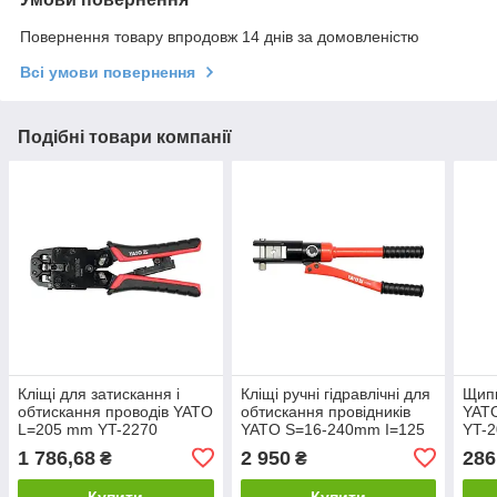
Повернення товару впродовж 14 днів за домовленістю
Всі умови повернення
Подібні товари компанії
Кліщі для затискання і
Кліщі ручні гідравлічні для
Щипц
обтискання проводів YATO
обтискання провідників
YATO
L=205 mm YT-2270
YATO S=16-240mm I=125
YT-
YT-22861
1 786,68
2 950
286
₴
₴
Купити
Купити