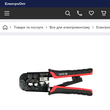
ЕлектроОпт
Товари та послуги
Все для електромонтажу
Електро