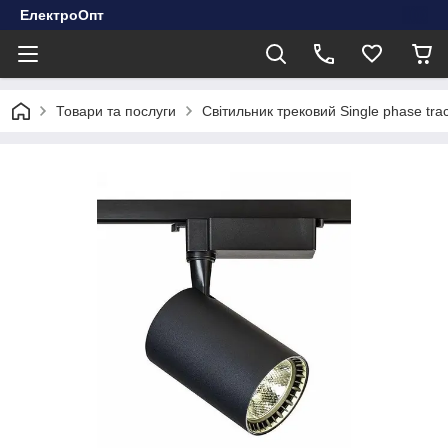
ЕлектроОпт
Товари та послуги
Світильник трековий Single phase t