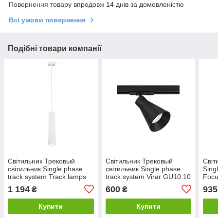
Повернення товару впродовж 14 днів за домовленістю
Всі умови повернення
Подібні товари компанії
Світильник Трековый
Світильник Трековый
Світ
світильник Single phase
світильник Single phase
Sing
track system Track lamps
track system Virar GU10 10
Focu
GU10 50 Вт білий TR008-
Вт чорний TR022-1-GU10-
біл
1 194
600
935
₴
₴
1-GU10-W MAYTONI
B MAYTONI
MAY
Купити
Купити