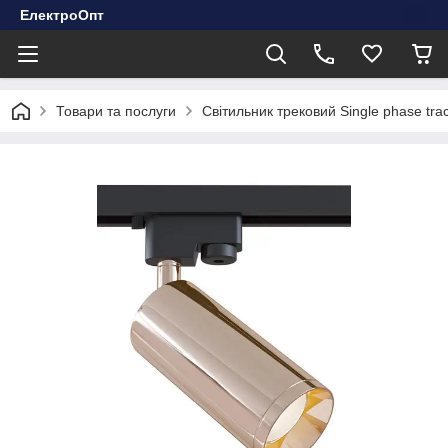
ЕлектроОпт
Товари та послуги
Світильник трековий Single phase t