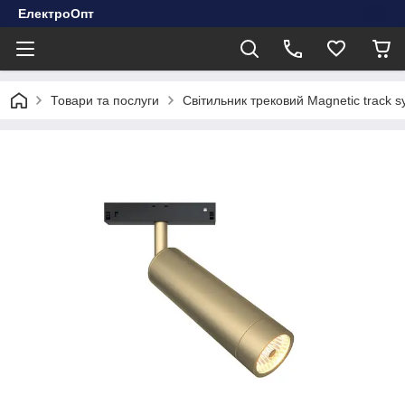
ЕлектроОпт
Товари та послуги
Світильник трековий Magnetic trac