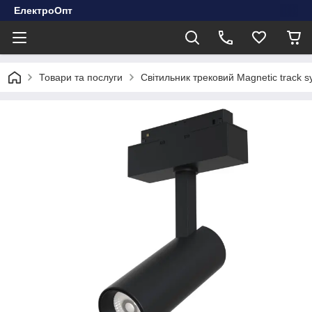
ЕлектроОпт
Товари та послуги
Світильник трековий Magnetic trac