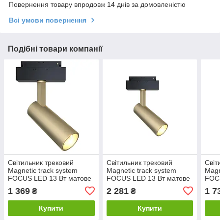
Повернення товару впродовж 14 днів за домовленістю
Всі умови повернення
Подібні товари компанії
Світильник трековий
Світильник трековий
Світ
Magnetic track system
Magnetic track system
Magn
FOCUS LED 13 Вт матове
FOCUS LED 13 Вт матове
FOC
золото TR019-2-10W3K-
золото TR019-2-10W4K-
чор
1 369
2 281
1 7
₴
₴
MG MAYTONI
MG MAYTONI
MAY
Купити
Купити