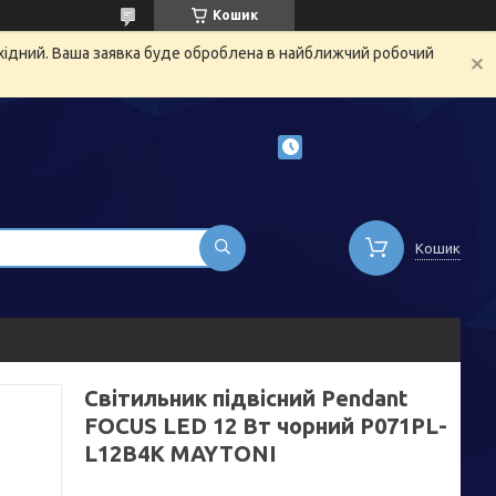
Кошик
ихідний. Ваша заявка буде оброблена в найближчий робочий
Кошик
Світильник підвісний Pendant
FOCUS LED 12 Вт чорний P071PL-
L12B4K MAYTONI