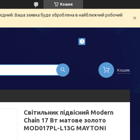
Кошик
ихідний. Ваша заявка буде оброблена в найближчий робочий
Кошик
Світильник підвісний Modern
Chain 17 Вт матове золото
MOD017PL-L13G MAYTONI