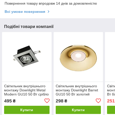
Повернення товару впродовж 14 днів за домовленістю
Всі умови повернення
Подібні товари компанії
Світильник внутрішнього
Світильник внутрішнього
Світ
монтажу Downlight Metal
монтажу Downlight Barret
монт
Modern GU10 50 Вт срібло
GU10 50 Вт золотий
Вт б
DL008-2-01-S MAYTONI
DL041-01G MAYTONI
MAY
495
298
251
₴
₴
Купити
Купити