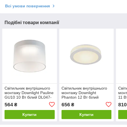
Всі умови повернення
Подібні товари компанії
Світильник внутрішнього
Світильник внутрішнього
Світ
монтажу Downlight Pauline
монтажу Downlight
монт
GU10 10 Вт білий DL047-
Phanton 12 Вт білий
11 В
01W MAYTONI
DL2001-L12W MAYTONI
MAY
564
656
810
₴
₴
Купити
Купити