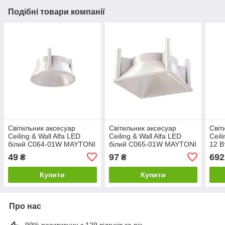
Подібні товари компанії
Світильник аксесуар
Світильник аксесуар
Світ
Ceiling & Wall Alfa LED
Ceiling & Wall Alfa LED
Ceil
білий C064-01W MAYTONI
білий C065-01W MAYTONI
12 В
L12
49
97
692
₴
₴
Купити
Купити
Про нас
99% позитивних з 129 відгуків за рік