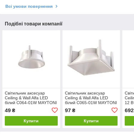
Всі умови повернення
Подібні товари компанії
Світильник аксесуар
Світильник аксесуар
Світ
Ceiling & Wall Alfa LED
Ceiling & Wall Alfa LED
Ceil
білий C064-01W MAYTONI
білий C065-01W MAYTONI
12 В
L12
49
97
692
₴
₴
Купити
Купити