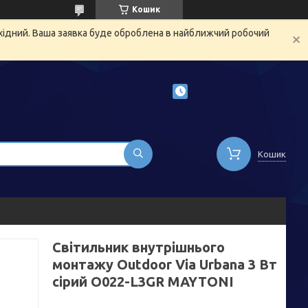
Кошик
ихідний. Ваша заявка буде оброблена в найближчий робочий
Кошик
Світильник внутрішнього
монтажу Outdoor Via Urbana 3 Вт
сірий O022-L3GR MAYTONI