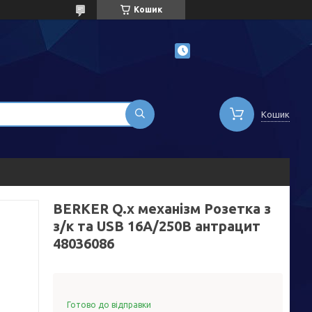
Кошик
Кошик
BERKER Q.x механізм Розетка з
з/к та USB 16А/250В антрацит
48036086
Готово до відправки