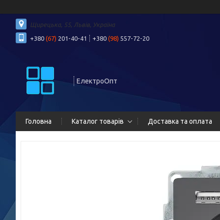
Щирецька, 55, Львів, Україна
+380
(67)
201-40-41
+380
(98)
557-72-20
ЕлектроОпт
Головна
Каталог товарів
Доставка та оплата