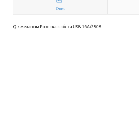
Опис
Q.x механізм Розетка з з/к та USB 16А/250В