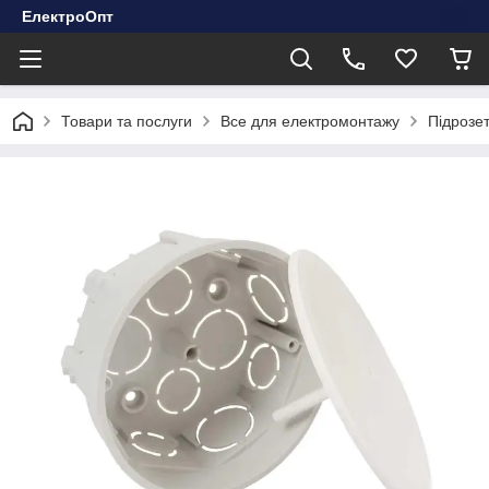
ЕлектроОпт
Товари та послуги
Все для електромонтажу
Підрозе