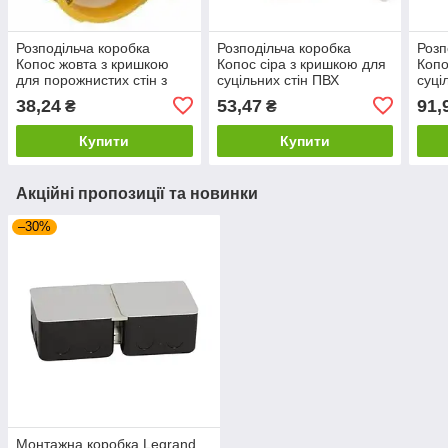
Розподільча коробка
Розподільча коробка
Розп
Копос жовта з кришкою
Копос сіра з кришкою для
Копо
для порожнистих стін з
суцільних стін ПВХ
суці
еластичними вводами
Ø73,5х43мм KU 68-1902
107
38,24
53,47
91,
₴
₴
ПВХ O73х45мм KUL 68-
45/LD2
Купити
Купити
Акційні пропозиції та новинки
–30%
Монтажна коробка Legrand